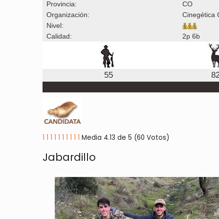
Provincia:
CO
Organización:
Cinegética
Nivel:
Calidad:
2p 6b
55
8
1
1
1
1
1
1
1
1
1
1
Media 4.13 de 5 (60 Votos)
Jabardillo