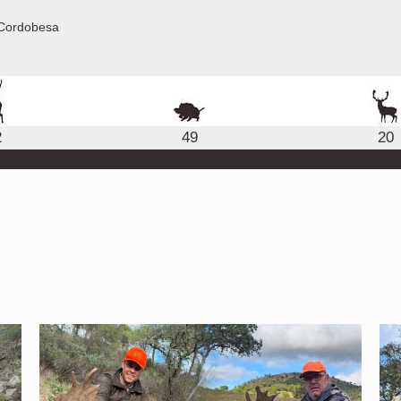
 Cordobesa
2
49
20