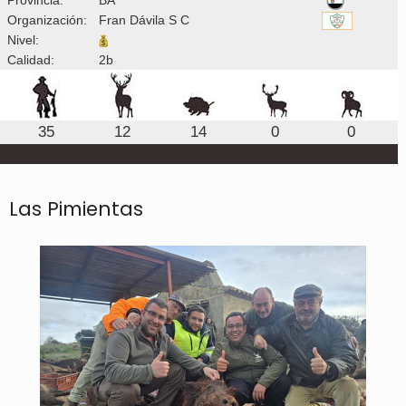
Organización:
Fran Dávila S C
Nivel:
Calidad:
2b
35
12
14
0
0
Las Pimientas