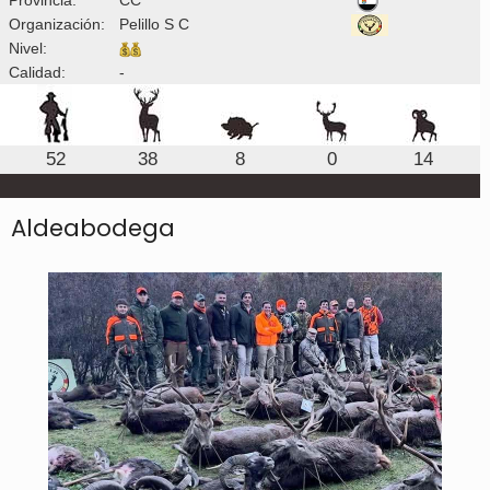
Organización:
Pelillo S C
Nivel:
Calidad:
-
52
38
8
0
14
Aldeabodega