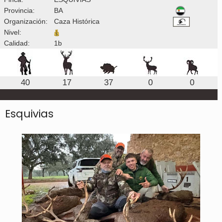
Provincia:
BA
Organización:
Caza Histórica
Nivel:
Calidad:
1b
40
17
37
0
0
Esquivias