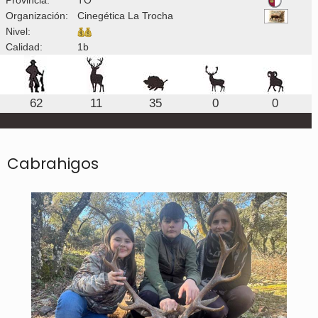
Organización:
Cinegética La Trocha
Nivel:
Calidad:
1b
62
11
35
0
0
Cabrahigos