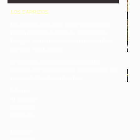
LOS CARRIZOS
Los pasados 23 y 24 de enero se celebraron
bajo la dirección de Ibercaza -José Mª lópez
Pelegrín- las dos monterías en la famosa finca
sevillana "Los Carrizos".
Se cazó con 20 puestos cada día en las
manchas del "Cuarto Rincón" consiguiendo 330
reses en total entre los dos días.
Sábado
41 venados
28 jabalíes
79 ciervas
Domingo
78 venados