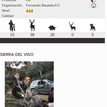
Organización:
Fernando Bautista A C
Nivel:
Calidad:
-
15
38
26
0
0
SIERRA DEL VISO