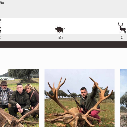
aña
3
55
0