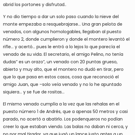
abrid los portones y disfrutad..
Y no dio tiempo a dar un solo paso cuando la nieve del
monte empezaba a resquebrajarse… Una gran pelota de
venados, con algunos homologables, llegaban al puesto
número 2, donde cumplieron y donde el montero levantó el
rifle… y acertó… pues le entró a lo lejos lo que parecía el
venado de su vida. El secretario, el amigo Pelino, no tenía
dudas” es un orazo”, un venado con 20 puntas grueso,
abierto y muy alto, que el montero no dudó en tirar, pero
que lo que pasa en estos casos, cosa que reconoció el
amigo Juan, que –solo veía venado y no lo he apuntado
siquiera… y se fue de rositas…
El mismo venado cumplía a la vez que las rehalas en el
puesto número 1 de Andrés, que a apenas 50 metros y casi
parado, no acertó a abatirlo. Los podenqueros no podían
creer lo que estaban viendo. Las balas no daban ni cerca, y
no por mal tirador, ya que jugó un lance justo antes a un