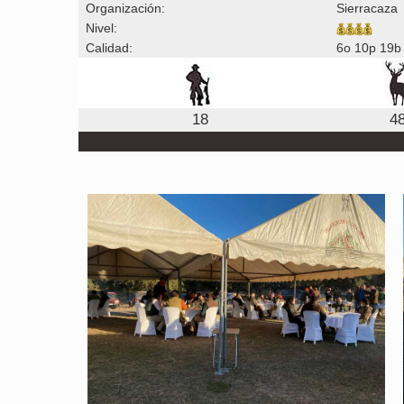
Organización:
Sierracaza
Nivel:
Calidad:
6o 10p 19b
18
4