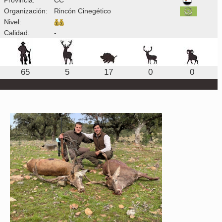
Organización:
Rincón Cinegético
Nivel:
Calidad:
-
65
5
17
0
0