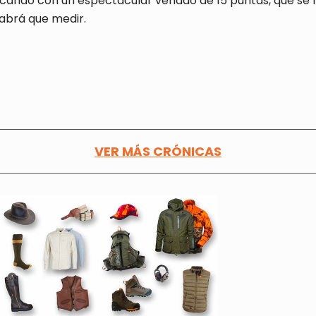
cando con un espectacular venado de 15 puntas, que se
abrá que medir.
VER MÁS CRÓNICAS