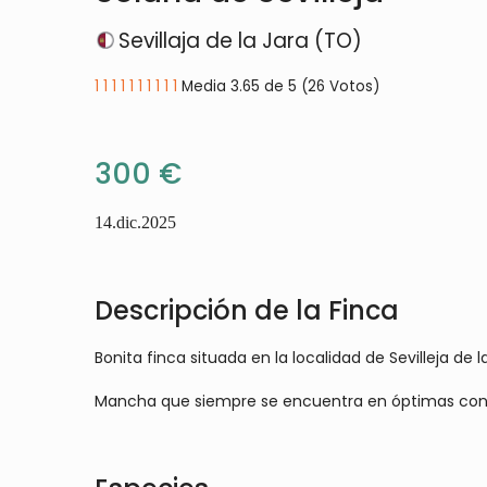
Sevillaja de la Jara (TO)
1
1
1
1
1
1
1
1
1
1
Media 3.65 de 5 (26 Votos)
300 €
14.dic.2025
Descripción de la Finca
Bonita finca situada en la localidad de Sevilleja de
Mancha que siempre se encuentra en óptimas cond