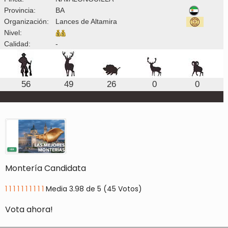
Provincia:
BA
Organización:
Lances de Altamira
Nivel:
Calidad:
-
56
49
26
0
0
Montería Candidata
1
1
1
1
1
1
1
1
1
1
Media 3.98 de 5 (45 Votos)
Vota ahora!