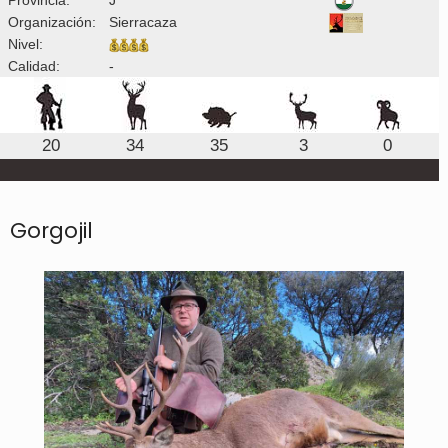
Organización:
Sierracaza
Nivel:
Calidad:
-
20
34
35
3
0
Gorgojil