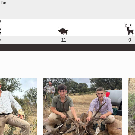
ián
9
11
0