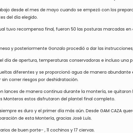
bajo desde el mes de mayo cuando se empezó con los preparat
tes del día elegido.
 cual tuvo recompensa final, fueron 50 las posturas marcadas en c
 mesa y posteriormente Gonzalo procedió a dar las instrucciones
r el día de apertura, temperaturas conservadoras e incluso una 
 sueltas diferentes y se proporcionó agua de manera abundante 
 sin correr riesgos por deshidratación.
n lances de manera continua durante la montería, se quitaron la
s Monteros estos disfrutaron del plantel final completo.
stas siempre es duro y el primer día más aún. Desde GAM CAZA q
aración de esta Montería, gracias José Luís.
rios de buen porte- , 11 cochinos y 17 ciervas.