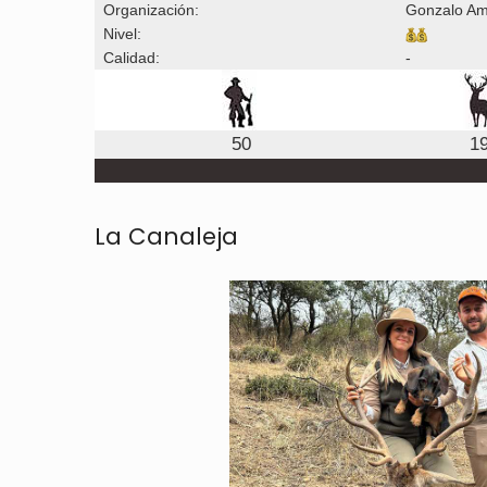
Organización:
Gonzalo Am
Nivel:
Calidad:
-
50
1
La Canaleja