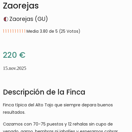
Zaorejas
Zaorejas (GU)
1
1
1
1
1
1
1
1
1
1
Media 3.80 de 5 (25 Votos)
220 €
15.nov.2025
Descripción de la Finca
Finca típica del Alto Tajo que siempre depara buenos
resultados.
Cazamos con 70-75 puestos y 12 rehalas sin cupo de
venado, gamo, hembras ni jabalíes y esperamos cobrar