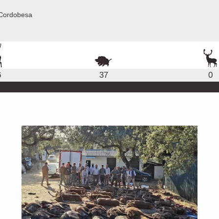
 Cordobesa
6
37
0