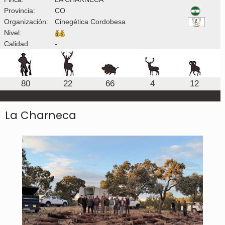
Provincia:
CO
Organización:
Cinegética Cordobesa
Nivel:
Calidad:
-
80
22
66
4
12
La Charneca