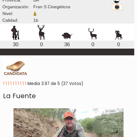
Organización:
Fran S Cinegéticos
Nivel:
Calidad:
1b
30
0
36
0
0
1
1
1
1
1
1
1
1
1
1
Media 3.97 de 5 (37 Votos)
La Fuente