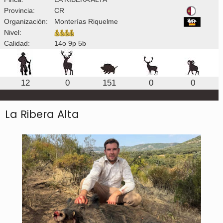
Provincia:
CR
Organización:
Monterías Riquelme
Nivel:
Calidad:
14o 9p 5b
12
0
151
0
0
La Ribera Alta