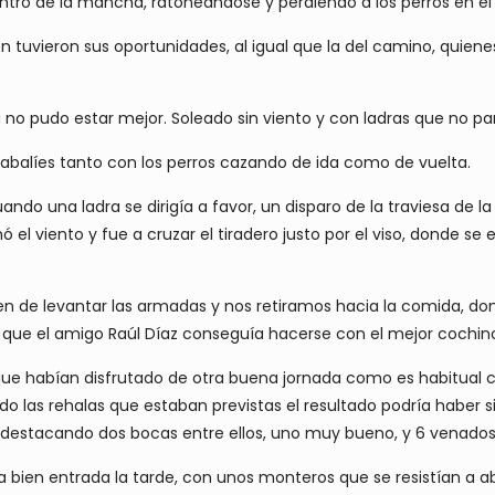
ntro de la mancha, ratoneándose y perdiendo a los perros en el
én tuvieron sus oportunidades, al igual que la del camino, quien
día no pudo estar mejor. Soleado sin viento y con ladras que no 
 jabalíes tanto con los perros cazando de ida como de vuelta.
uando una ladra se dirigía a favor, un disparo de la traviesa de l
ó el viento y fue a cruzar el tiradero justo por el viso, donde se enf
rden de levantar las armadas y nos retiramos hacia la comida, d
ue el amigo Raúl Díaz conseguía hacerse con el mejor cochino
 que habían disfrutado de otra buena jornada como es habitual 
do las rehalas que estaban previstas el resultado podría haber si
s, destacando dos bocas entre ellos, uno muy bueno, y 6 venados
bien entrada la tarde, con unos monteros que se resistían a aba