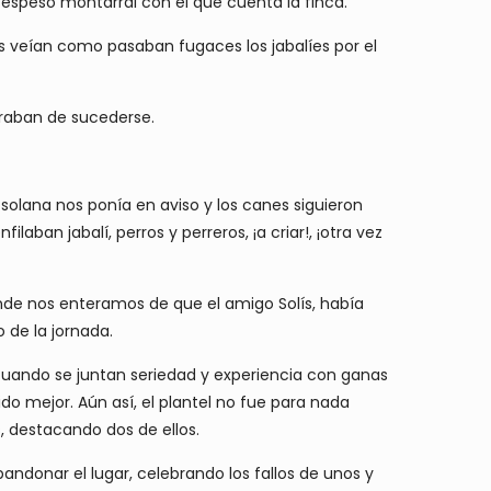
 espeso montarral con el que cuenta la finca.
es veían como pasaban fugaces los jabalíes por el
paraban de sucederse.
a solana nos ponía en aviso y los canes siguieron
ilaban jabalí, perros y perreros, ¡a criar!, ¡otra vez
onde nos enteramos de que el amigo Solís, había
 de la jornada.
cuando se juntan seriedad y experiencia con ganas
do mejor. Aún así, el plantel no fue para nada
, destacando dos de ellos.
ndonar el lugar, celebrando los fallos de unos y