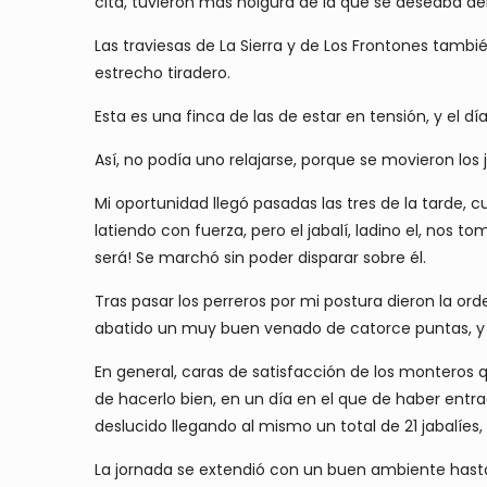
cita, tuvieron mas holgura de la que se deseaba de
Las traviesas de La Sierra y de Los Frontones tambi
estrecho tiradero.
Esta es una finca de las de estar en tensión, y el 
Así, no podía uno relajarse, porque se movieron los
Mi oportunidad llegó pasadas las tres de la tarde, c
latiendo con fuerza, pero el jabalí, ladino el, nos tom
será! Se marchó sin poder disparar sobre él.
Tras pasar los perreros por mi postura dieron la o
abatido un muy buen venado de catorce puntas, y q
En general, caras de satisfacción de los monteros
de hacerlo bien, en un día en el que de haber entra
deslucido llegando al mismo un total de 21 jabalíe
La jornada se extendió con un buen ambiente hasta 