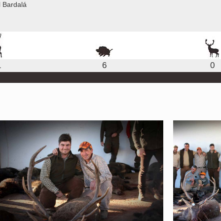
 Bardalá
1
6
0