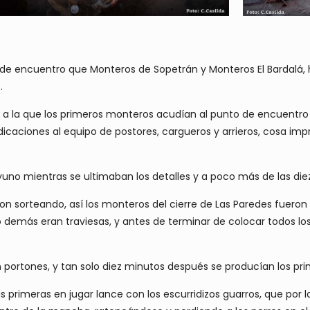
to de encuentro que Monteros de Sopetrán y Monteros El Bardalá, 
.
ra a la que los primeros monteros acudían al punto de encuentr
dicaciones al equipo de postores, cargueros y arrieros, cosa im
yuno mientras se ultimaban los detalles y a poco más de las di
n sorteando, así los monteros del cierre de Las Paredes fueron 
lo demás eran traviesas, y antes de terminar de colocar todos 
 portones, y tan solo diez minutos después se producían los pri
as primeras en jugar lance con los escurridizos guarros, que por