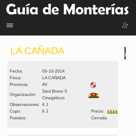
LA CAÑADA
Fecha:
05-10-2014
Finca:
LA CAÑADA
Provincia:
AV
Saul Bravo S
Organización:
Cinegéticos
Observaciones:
6 J
Cupo:
6 J
Precio:
Puestos:
Cerrada