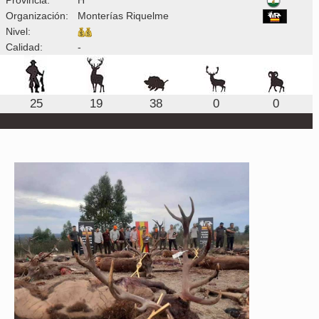
Organización:
Monterías Riquelme
Nivel:
Calidad:
-
25
19
38
0
0