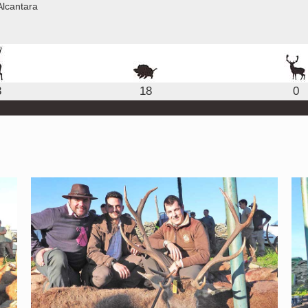
Alcantara
8
18
0