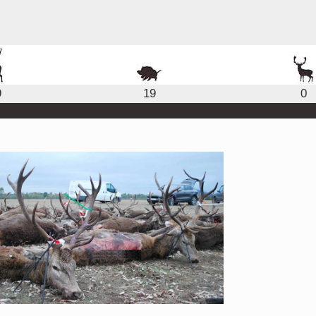
9
19
0