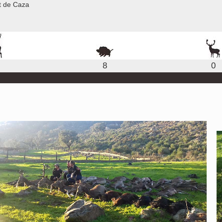
nt de Caza
8
0