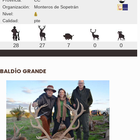
Organización:
Monteros de Sopetrán
Nivel:
Calidad:
pte
28
27
7
0
0
BALDÍO GRANDE