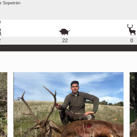
e Sopetrán
2
22
0