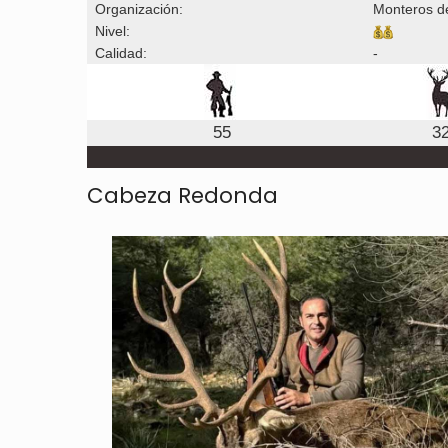
Organización:
Monteros d
Nivel:
Calidad:
-
55
3
Cabeza Redonda