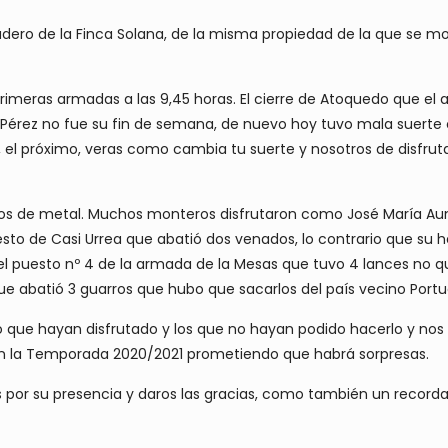
cadero de la Finca Solana, de la misma propiedad de la que se m
 primeras armadas a las 9,45 horas. El cierre de Atoquedo que el
pe Pérez no fue su fin de semana, de nuevo hoy tuvo mala suert
e, el próximo, veras como cambia tu suerte y nosotros de disfrut
 de metal. Muchos monteros disfrutaron como José María Aunión
sto de Casi Urrea que abatió dos venados, lo contrario que su 
l puesto nº 4 de la armada de la Mesas que tuvo 4 lances no q
ue abatió 3 guarros que hubo que sacarlos del país vecino Portuga
ue hayan disfrutado y los que no hayan podido hacerlo y nos h
 en la Temporada 2020/2021 prometiendo que habrá sorpresas.
por su presencia y daros las gracias, como también un recordat