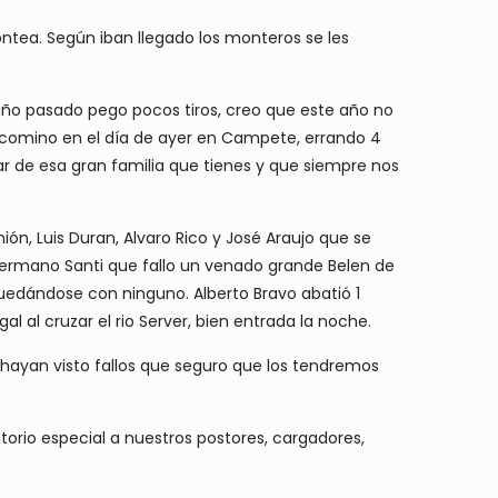
ontea. Según iban llegado los monteros se les
 año pasado pego pocos tiros, creo que este año no
e comino en el día de ayer en Campete, errando 4
ar de esa gran familia que tienes y que siempre nos
, Luis Duran, Alvaro Rico y José Araujo que se
hermano Santi que fallo un venado grande Belen de
uedándose con ninguno. Alberto Bravo abatió 1
l al cruzar el rio Server, bien entrada la noche.
ayan visto fallos que seguro que los tendremos
orio especial a nuestros postores, cargadores,