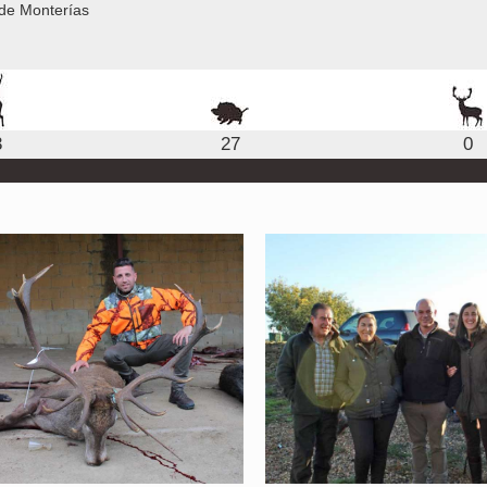
de Monterías
3
27
0