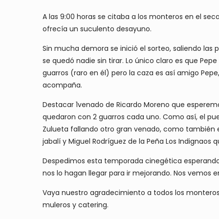
A las 9:00 horas se citaba a los monteros en el se
ofrecía un suculento desayuno.
Sin mucha demora se inició el sorteo, saliendo las
se quedó nadie sin tirar. Lo único claro es que Pe
guarros (raro en él) pero la caza es así amigo Pep
acompaña.
Destacar 1venado de Ricardo Moreno que esperemos
quedaron con 2 guarros cada uno. Como así, el pue
Zulueta fallando otro gran venado, como también e
jabalí y Miguel Rodríguez de la Peña Los Indignaos q
Despedimos esta temporada cinegética esperando q
nos lo hagan llegar para ir mejorando. Nos vemos
Vaya nuestro agradecimiento a todos los monteros 
muleros y catering.