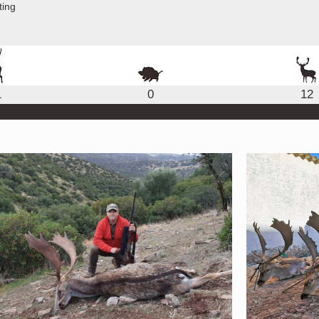
ting
1
0
12