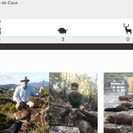
nt de Caza
4
3
0