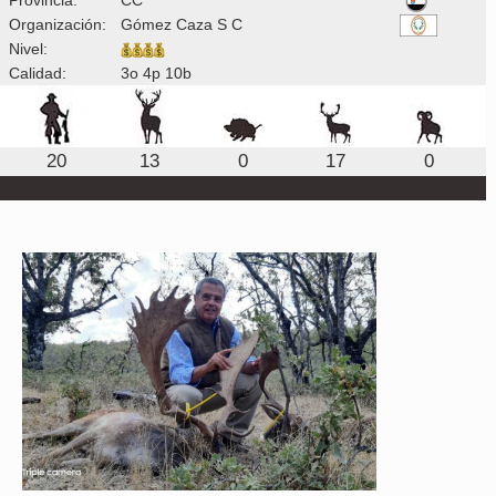
Organización:
Gómez Caza S C
Nivel:
Calidad:
3o 4p 10b
20
13
0
17
0