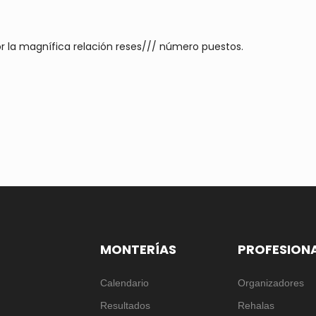
r la magnífica relación reses/// número puestos.
MONTERÍAS
PROFESION
Calendario
Organizadores
Resultados
Rehalas