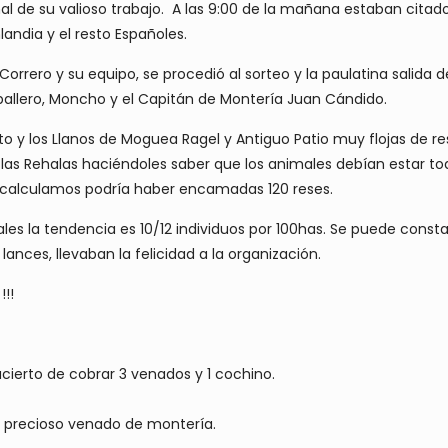
mal de su valioso trabajo. A las 9:00 de la mañana estaban cita
andia y el resto Españoles.
rero y su equipo, se procedió al sorteo y la paulatina salida de
aballero, Moncho y el Capitán de Montería Juan Cándido.
o y los Llanos de Moguea Ragel y Antiguo Patio muy flojas de re
 las Rehalas haciéndoles saber que los animales debían estar todos
eno calculamos podría haber encamadas 120 reses.
es la tendencia es 10/12 individuos por 100has. Se puede consta
ances, llevaban la felicidad a la organización.
!!!
cierto de cobrar 3 venados y 1 cochino.
n precioso venado de montería.