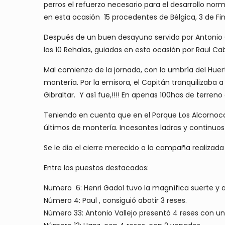
perros el refuerzo necesario para el desarrollo nor
en esta ocasión 15 procedentes de Bélgica, 3 de Finl
Después de un buen desayuno servido por Antonio Cor
las 10 Rehalas, guiadas en esta ocasión por Raul C
Mal comienzo de la jornada, con la umbría del Huert
montería. Por la emisora, el Capitán tranquilizaba a
Gibraltar. Y así fue,!!!! En apenas 100has de terr
Teniendo en cuenta que en el Parque Los Alcornocal
últimos de montería. Incesantes ladras y continuos l
Se le dio el cierre merecido a la campaña realizada 
Entre los puestos destacados:
Numero 6: Henri Gadol tuvo la magnífica suerte y a
Número 4: Paul , consiguió abatir 3 reses.
Número 33: Antonio Vallejo presentó 4 reses con u