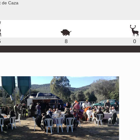
nt de Caza
5
8
0