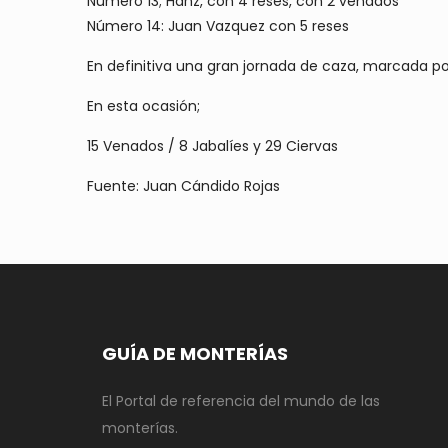
Número 13; Hanz, con 4 reses, con 2 venados
Número 14: Juan Vazquez con 5 reses
En definitiva una gran jornada de caza, marcada po
En esta ocasión;
15 Venados / 8 Jabalíes y 29 Ciervas
Fuente: Juan Cándido Rojas
GUÍA DE MONTERÍAS
El Portal de referencia del mundo de las
monterías.