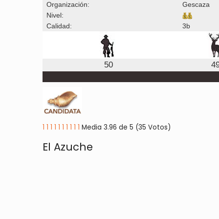
Organización:
Gescaza
Nivel:
Calidad:
3b
50
4
1
1
1
1
1
1
1
1
1
1
Media 3.96 de 5 (35 Votos)
El Azuche