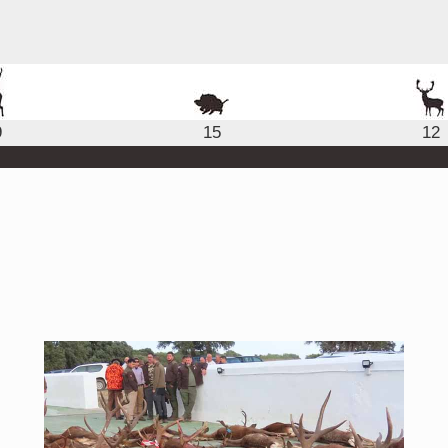
9
15
12