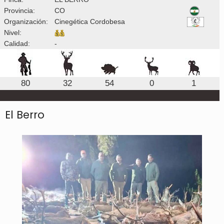
Provincia:
CO
Organización:
Cinegética Cordobesa
Nivel:
Calidad:
-
80
32
54
0
1
El Berro