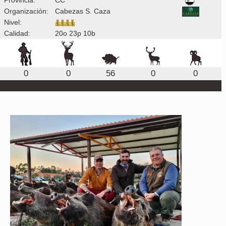
Organización:
Cabezas S. Caza
Nivel:
Calidad:
20o 23p 10b
0
0
56
0
0