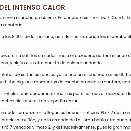
DEL INTENSO CALOR.
primera mancha en abierto. En concreto se monteó El Candil, fi
a montería.
 a las 8:00h de la mañana, aún de noche, donde les esperaba e
mpezaron a salir las armadas hacia el cazadero, no terminando d
os, y algún que otro puesto de colocar andando.
. Antes de soltar las rehalas ya se habían escuchado unos 60 tiros
a que hubo algunos momentos de mucho ambiente montero, con 
as rehalas, que quedaron exhaustas por el esfuerzo realizado. Ll
coches pies que así no se podía cazar.
armadas empezaron a llegar las buenas noticias. El nº 2 de la 
precioso muflón, y en la armada de La Loma había otro buen apa
o tiró 7 venados y mató 2, y así sucesivamente, pues la gran ma