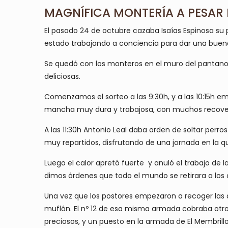
MAGNÍFICA MONTERÍA A PESAR 
El pasado 24 de octubre cazaba Isaías Espinosa su 
estado trabajando a conciencia para dar una buen
Se quedó con los monteros en el muro del pantano
deliciosas.
Comenzamos el sorteo a las 9:30h, y a las 10:15h e
mancha muy dura y trabajosa, con muchos recovec
A las 11:30h Antonio Leal daba orden de soltar perros
muy repartidos, disfrutando de una jornada en l
Luego el calor apretó fuerte y anuló el trabajo de l
dimos órdenes que todo el mundo se retirara a los 
Una vez que los postores empezaron a recoger las 
muflón. El nº 12 de esa misma armada cobraba otro 
preciosos, y un puesto en la armada de El Membrill