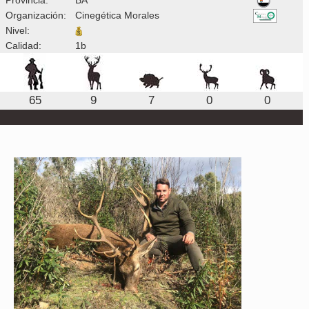
Organización:
Cinegética Morales
Nivel:
Calidad:
1b
65
9
7
0
0