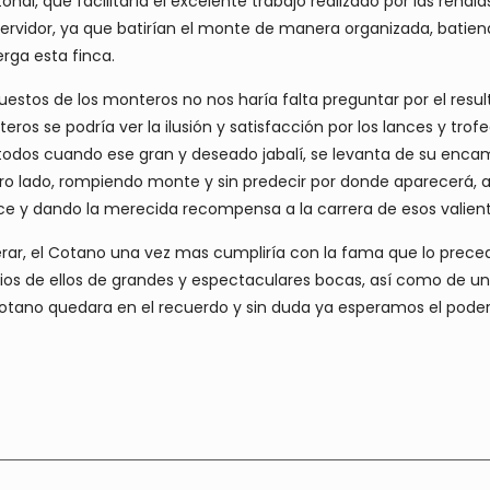
l, que facilitaría el excelente trabajo realizado por las rehala
ervidor, ya que batirían el monte de manera organizada, bati
rga esta finca.
tos de los monteros no nos haría falta preguntar por el result
nteros se podría ver la ilusión y satisfacción por los lances y tr
 todos cuando ese gran y deseado jabalí, se levanta de su enca
tro lado, rompiendo monte y sin predecir por donde aparecerá,
e y dando la merecida recompensa a la carrera de esos valien
erar, el Cotano una vez mas cumpliría con la fama que lo prece
rios de ellos de grandes y espectaculares bocas, así como de
tano quedara en el recuerdo y sin duda ya esperamos el poder v