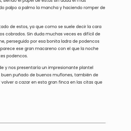
s, siendo el papel de estas sin duda el mas
endo palpo a palmo la mancha y haciendo romper de
ado de estos, ya que como se suele decir la cara
ofeos cobrados. Sin duda muchas veces es difícil de
me, perseguido por esa bonita ladra de podencos
 aparece ese gran macareno con el que la noche
tes podencos.
de y nos presentaría un impresionante plantel
 un buen puñado de buenos muflones, también de
olver a cazar en esta gran finca en las citas que