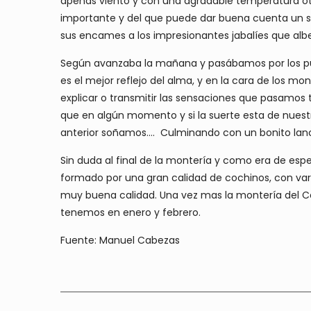
apenas viento y con una agradable temperatura otoña
importante y del que puede dar buena cuenta un s
sus encames a los impresionantes jabalíes que albe
Según avanzaba la mañana y pasábamos por los pues
es el mejor reflejo del alma, y en la cara de los mo
explicar o transmitir las sensaciones que pasamos
que en algún momento y si la suerte esta de nues
anterior soñamos…. Culminando con un bonito lanc
Sin duda al final de la montería y como era de esp
formado por una gran calidad de cochinos, con va
muy buena calidad. Una vez mas la montería del Co
tenemos en enero y febrero.
Fuente: Manuel Cabezas