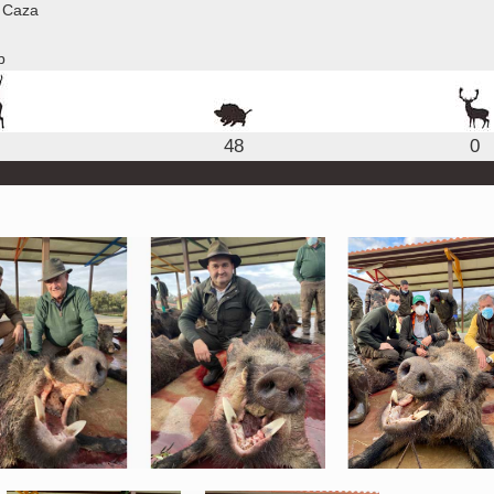
 Caza
b
48
0