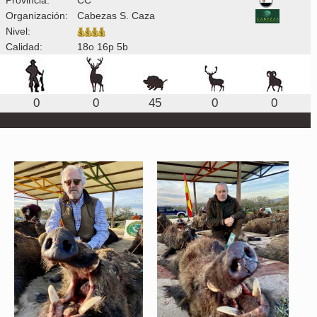
Organización:
Cabezas S. Caza
Nivel:
Calidad:
18o 16p 5b
0
0
45
0
0