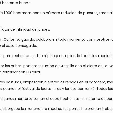
ad bastante buena.
 1.000 hectáreas con un número reducido de puestos, tarea algo d
rutar de infinidad de lances.
uan Carlos, su guarda, colaboró en todo momento con nosotros, 
e al éxito conseguido.
s para realizar un sorteo rápido y cumpliendo todas las medida
 por las nubes, poníamos rumbo al Crespillo con el cierre de La Ca
a terminar con El Corral.
as posturas, empezaron a entrar las rehalas en el cazadero, m
nes cuando el festival de ladras, tiros y lances comenzó. Todas 
algunos monteros tenían el cupo hecho, casi al instante de pone
e albergaba la mancha era mucha. Los perros hicieron un trabajo