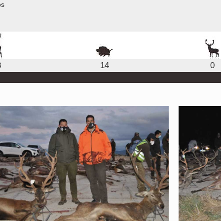
os
8
14
0