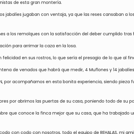
onistas de esta gran montería.
los jabalíes jugaban con ventaja, ya que las reses cansaban a lo
anes a los remolques con la satisfacción del deber cumplido tras
zación para arrimar la caza en la losa.
elicidad en sus rostros, lo que sería el presagio de lo que al fin
tena de venados que habrá que medir, 4 Muflones y 14 jabalí
AIN, por acompañarnos en esta bonita experiencia, siendo pieza
lores por abrirnos las puertas de su casa, poniendo todo de su p
bre que conoce la finca mejor que su casa, que ha trabajado u
 codo con codo con nosotros, todo el equipo de REHALAS, mi ami