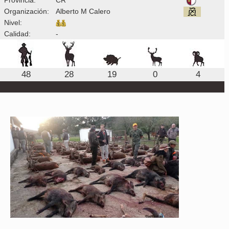
Organización:
Alberto M Calero
Nivel:
Calidad:
-
48
28
19
0
4