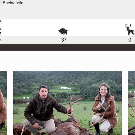
e Encinasola
9
37
0