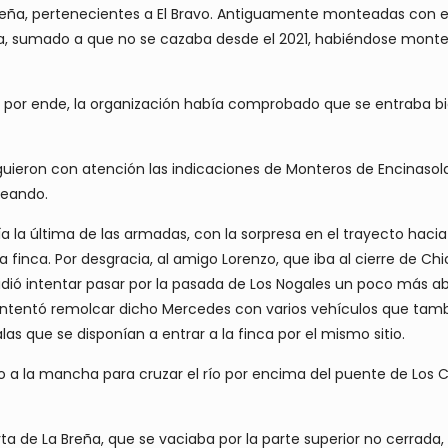
Breña, pertenecientes a El Bravo. Antiguamente monteadas con el
ima, sumado a que no se cazaba desde el 2021, habiéndose mont
 y por ende, la organización había comprobado que se entraba bi
guieron con atención las indicaciones de Monteros de Encinasola
teando.
a la última de las armadas, con la sorpresa en el trayecto hac
inca. Por desgracia, al amigo Lorenzo, que iba al cierre de Chic
cidió intentar pasar por la pasada de Los Nogales un poco más
Se intentó remolcar dicho Mercedes con varios vehículos que tam
as que se disponían a entrar a la finca por el mismo sitio.
o a la mancha para cruzar el río por encima del puente de Los Ca
 de La Breña, que se vaciaba por la parte superior no cerrada, 