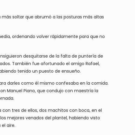
da más soltar que abrumó a las posturas más altas
y media, ordenando volver rápidamente para que no
iguieron desquitarse de la falta de puntería de
lados. También fue afortunado el amigo Rafael,
 habiendo tenido un puesto de ensueño.
para darles como él mismo confesaba en la comida.
Don Manuel Piano, que condujo con maestría la
ornada.
a con tres de ellos, dos machitos con boca, en el
los mejores venados del plantel, habiendo visto
el aire.