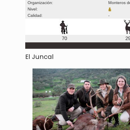
Organización:
Monteros d
Nivel:
Calidad:
-
70
2
El Juncal