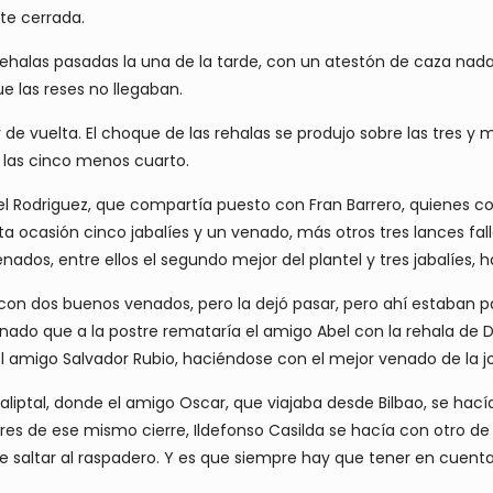
te cerrada.
 rehalas pasadas la una de la tarde, con un atestón de caza na
 las reses no llegaban.
de vuelta. El choque de las rehalas se produjo sobre las tres 
 las cinco menos cuarto.
odriguez, que compartía puesto con Fran Barrero, quienes cons
 ocasión cinco jabalíes y un venado, más otros tres lances fal
dos, entre ellos el segundo mejor del plantel y tres jabalíes,
con dos buenos venados, pero la dejó pasar, pero ahí estaban 
ado que a la postre remataría el amigo Abel con la rehala de 
l amigo Salvador Rubio, haciéndose con el mejor venado de la j
aliptal, donde el amigo Oscar, que viajaba desde Bilbao, se hací
res de ese mismo cierre, Ildefonso Casilda se hacía con otro de 
e saltar al raspadero. Y es que siempre hay que tener en cuenta 