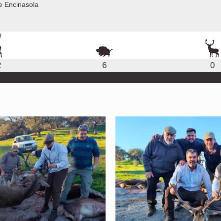
e Encinasola
2
6
0