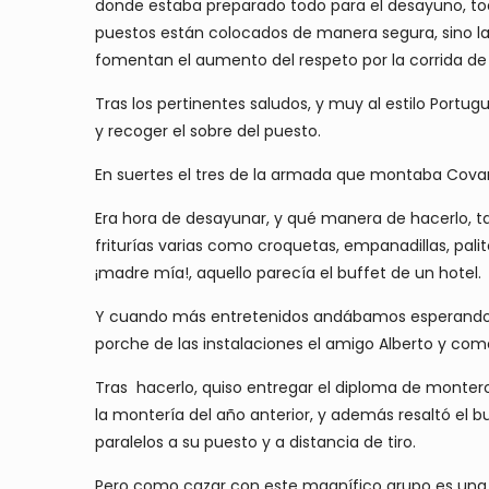
donde estaba preparado todo para el desayuno, tod
puestos están colocados de manera segura, sino la
fomentan el aumento del respeto por la corrida de 
Tras los pertinentes saludos, y muy al estilo Port
y recoger el sobre del puesto.
En suertes el tres de la armada que montaba Covar
Era hora de desayunar, y qué manera de hacerlo, ta
friturías varias como croquetas, empanadillas, palito
¡madre mía!, aquello parecía el buffet de un hotel.
Y cuando más entretenidos andábamos esperando a ve
porche de las instalaciones el amigo Alberto y come
Tras hacerlo, quiso entregar el diploma de montero
la montería del año anterior, y además resaltó el b
paralelos a su puesto y a distancia de tiro.
Pero como cazar con este magnífico grupo es una ca