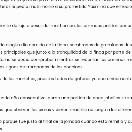
 monteros le pedía matrimonio a su prometida Yasmina que emoc
iente de lujo a pesar del mal tiempo, las armadas partían por 
do ningún día comida en la finca, sembrados de gramíneas dura
s principales que junto a la tranquilidad de la finca por parte 
omo se podía comprobar mientras se recorrían los caminos rum
os signos de trompadas de los cochinos.
erres de las manchas, puestos todos de gateras ya que únicamen
gundo año consecutivo, como una partida de once jabalíes se sa
as que abrieron las piaras y dieron muchísimo juego a las difer
ho porque fue justo al final de la jornada cuando ésta remitió y
s.