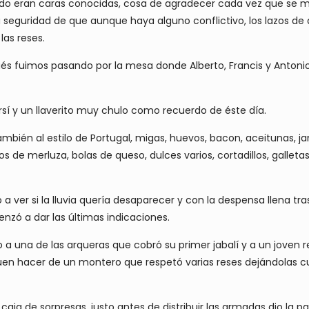
o eran caras conocidas, cosa de agradecer cada vez que se mon
 seguridad de que aunque haya alguno conflictivo, los lazos de
las reses.
ugués fuimos pasando por la mesa donde Alberto, Francis y Anto
sí y un llaverito muy chulo como recuerdo de éste día.
mbién al estilo de Portugal, migas, huevos, bacon, aceitunas, ja
s de merluza, bolas de queso, dulces varios, cortadillos, galletas
r si la lluvia quería desaparecer y con la despensa llena tras 
nzó a dar las últimas indicaciones.
 a una de las arqueras que cobró su primer jabalí y a un joven
uen hacer de un montero que respetó varias reses dejándolas cump
ja de sorpresas, justo antes de distribuir las armadas dio la p