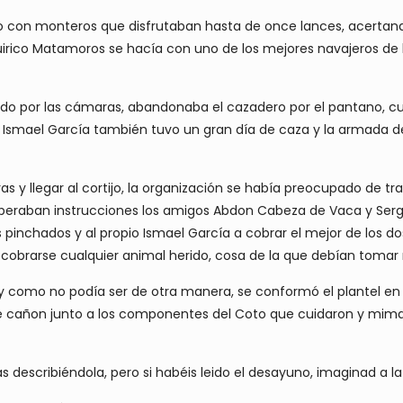
do con monteros que disfrutaban hasta de once lances, acertan
Quirico Matamoros se hacía con uno de los mejores navajeros de la
lizado por las cámaras, abandonaba el cazadero por el pantano
l. Ismael García también tuvo un gran día de caza y la armada 
uras y llegar al cortijo, la organización se había preocupado de t
 esperaban instrucciones los amigos Abdon Cabeza de Vaca y Serg
s pinchados y al propio Ismael García a cobrar el mejor de los d
cobrarse cualquier animal herido, cosa de la que debían tomar
 y como no podía ser de otra manera, se conformó el plantel en l
e cañon junto a los componentes del Coto que cuidaron y mimaro
escribiéndola, pero si habéis leido el desayuno, imaginad a la h