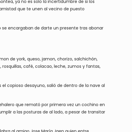
tea, ya no es solo la incertidumbre de si los
 amistad que te unen al vecino de puesto
nio se encargaban de darte un presente tras abonar
mon de york, queso, jamon, chorizo, salchichón,
, rosquillas, café, colacao, leche, zumos y fantas,
el copioso desayuno, salió de dentro de la nave al
 rehalero que remató por primera vez un cochino en
lir a las posturas de al lado, a pesar de transitar
alabra al amigo Jose María Jaen quien entre