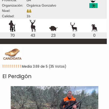
Organización:
Orgánica Gonzalvo
Nivel:
Calidad:
1b
70
43
23
0
0
1
1
1
1
1
1
1
1
1
1
Media 3.69 de 5 (35 Votos)
El Perdigón