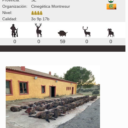
Organización:
Cinegética Montresur
Nivel:
Calidad:
3o 9p 17b
0
0
59
0
0