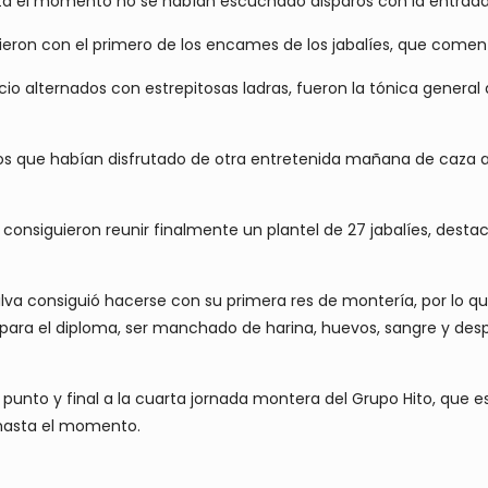
asta el momento no se habían escuchado disparos con la entrada
 dieron con el primero de los encames de los jabalíes, que com
ilencio alternados con estrepitosas ladras, fueron la tónica ge
eros que habían disfrutado de otra entretenida mañana de caza a
 consiguieron reunir finalmente un plantel de 27 jabalíes, des
lva consiguió hacerse con su primera res de montería, por lo qu
para el diploma, ser manchado de harina, huevos, sangre y desp
 punto y final a la cuarta jornada montera del Grupo Hito, que es
 hasta el momento.