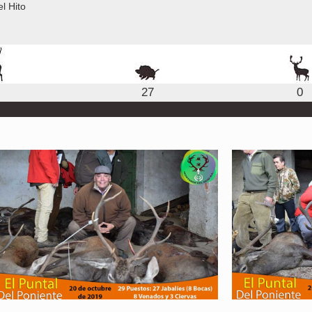
l Hito
27
0