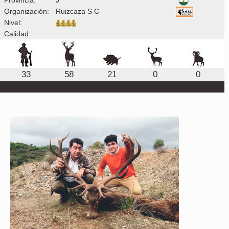
Organización:
Ruizcaza S C
Nivel:
Calidad:
33
58
21
0
0